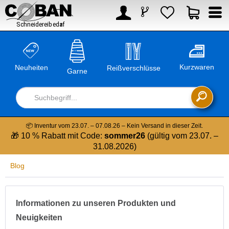



Kurzwaren
Neuheiten
Reißverschlüsse
Garne

📦 Inventur vom 23.07. – 07.08.26 – Kein Versand in dieser Zeit.
🎁 10 % Rabatt mit Code:
sommer26
(gültig vom 23.07. –
31.08.2026)
Blog
Informationen zu unseren Produkten und
Neuigkeiten