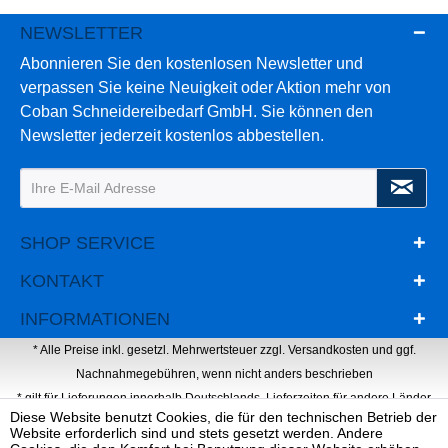
NEWSLETTER
Abonnieren Sie den kostenlosen Newsletter und
verpassen Sie keine Neuigkeit oder Aktion mehr von
Coban Schneidereibedarf GmbH. Sie können den
Newsletter jederzeit kostenlos abbestellen.
SHOP SERVICE
KONTAKT
INFORMATIONEN
* Alle Preise inkl. gesetzl. Mehrwertsteuer zzgl.
Versandkosten
und ggf.
Nachnahmegebühren, wenn nicht anders beschrieben
* gilt für Lieferungen innerhalb Deutschlands, Lieferzeiten für andere Länder
Diese Website benutzt Cookies, die für den technischen Betrieb der
entnehmen Sie bitte der Schaltfläche mit den Versandinformationen
Website erforderlich sind und stets gesetzt werden. Andere
Webdesign, Programmierung & Marketing von Ihrer Werbeagentur Dietz