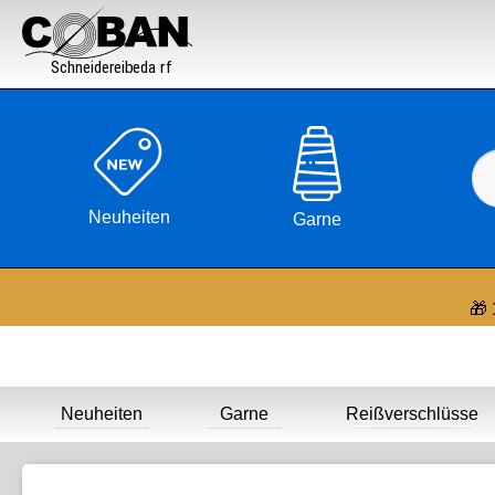

Neuheiten
Garne
🎁 
Neuheiten
Garne
Reißverschlüsse