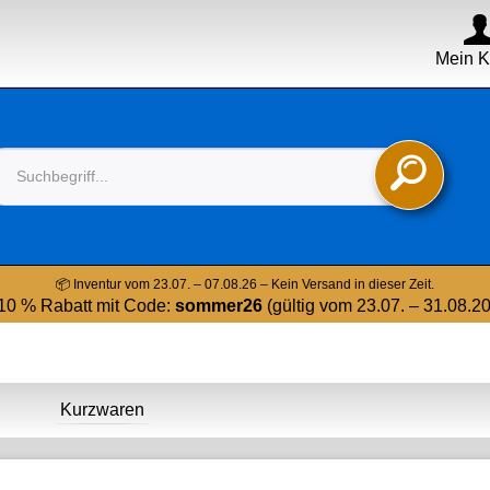
Mein K

📦 Inventur vom 23.07. – 07.08.26 – Kein Versand in dieser Zeit.
10 % Rabatt mit Code:
sommer26
(gültig vom 23.07. – 31.08.2
Kurzwaren