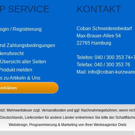
P SERVICE
KONTAKT
Coban Schneidereibedarf
ogin / Registrierung
Max-Brauer-Allee 54
22765 Hamburg
und Zahlungsbedingungen
errufsrecht
Telefon: 040 / 300 353 74+
Übersicht aller Seiten
Telefax: 040 / 300 353 76
Produkt melden
Mail: info@coban-kurzware
os zu Artikeln & Uns
 erklären
setzl. Mehrwertsteuer zzgl.
Versandkosten
und ggf. Nachnahmegebühren, wenn nich
lb Deutschlands, Lieferzeiten für andere Länder entnehmen Sie bitte der Schaltfläc
Webdesign, Programmierung & Marketing von Ihrer Werbeagentur Dietz