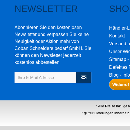
NEWSLETTER
SHO
Abonnieren Sie den kostenlosen
Händler-L
Newsletter und verpassen Sie keine
Kontakt
Neuigkeit oder Aktion mehr von
Versand 
Coban Schneidereibedarf GmbH. Sie
Unser Wid
können den Newsletter jederzeit
Sitemap - 
kostenlos abbestellen.
Defektes 
Blog - Inf
Widerruf
* Alle Preise inkl. ge
* gilt für Lieferungen innerha