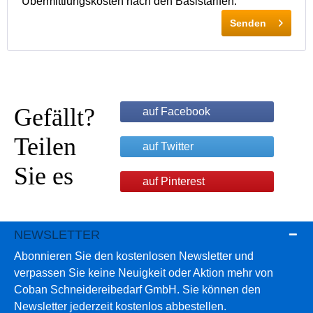
Übermittlungskosten nach den Basistarifen.
Senden
Gefällt?
auf Facebook
Teilen
auf Twitter
Sie es
auf Pinterest
NEWSLETTER
Abonnieren Sie den kostenlosen Newsletter und
verpassen Sie keine Neuigkeit oder Aktion mehr von
Coban Schneidereibedarf GmbH. Sie können den
Newsletter jederzeit kostenlos abbestellen.