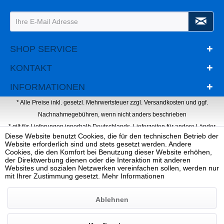
SHOP SERVICE
KONTAKT
INFORMATIONEN
* Alle Preise inkl. gesetzl. Mehrwertsteuer zzgl.
Versandkosten
und ggf.
Nachnahmegebühren, wenn nicht anders beschrieben
* gilt für Lieferungen innerhalb Deutschlands, Lieferzeiten für andere Länder
Diese Website benutzt Cookies, die für den technischen Betrieb der
entnehmen Sie bitte der Schaltfläche mit den Versandinformationen
Website erforderlich sind und stets gesetzt werden. Andere
Webdesign, Programmierung & Marketing von Ihrer Werbeagentur Dietz
Cookies, die den Komfort bei Benutzung dieser Website erhöhen,
der Direktwerbung dienen oder die Interaktion mit anderen
Websites und sozialen Netzwerken vereinfachen sollen, werden nur
mit Ihrer Zustimmung gesetzt.
Mehr Informationen
Ablehnen