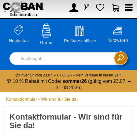



Kurzwaren
Neuheiten
Reißverschlüsse
Garne

📦 Inventur vom 23.07. – 07.08.26 – Kein Versand in dieser Zeit.
🎁 10 % Rabatt mit Code:
sommer26
(gültig vom 23.07. –
31.08.2026)
Kontaktformular - Wir sind für Sie da!
Kontaktformular - Wir sind für
Sie da!