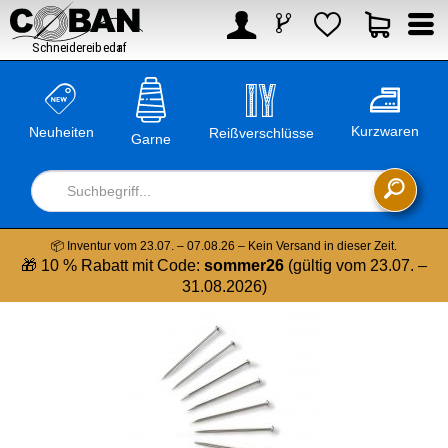



Kurzwaren
Neuheiten
Reißverschlüsse
Garne

📦 Inventur vom 23.07. – 07.08.26 – Kein Versand in dieser Zeit.
🎁 10 % Rabatt mit Code:
sommer26
(gültig vom 23.07. –
31.08.2026)