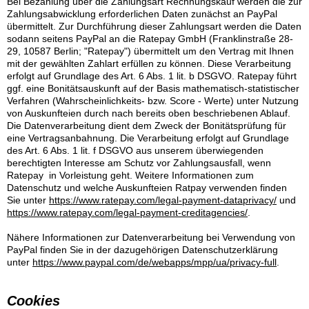
Bei Bezahlung über die Zahlungsart Rechnungskauf werden die zur
Zahlungsabwicklung erforderlichen Daten zunächst an PayPal
übermittelt. Zur Durchführung dieser Zahlungsart werden die Daten
sodann seitens PayPal an die Ratepay GmbH (Franklinstraße 28-
29, 10587 Berlin; "Ratepay") übermittelt um den Vertrag mit Ihnen
mit der gewählten Zahlart erfüllen zu können. Diese Verarbeitung
erfolgt auf Grundlage des Art. 6 Abs. 1 lit. b DSGVO. Ratepay führt
ggf. eine Bonitätsauskunft auf der Basis mathematisch-statistischer
Verfahren (Wahrscheinlichkeits- bzw. Score - Werte) unter Nutzung
von Auskunfteien durch nach bereits oben beschriebenen Ablauf.
Die Datenverarbeitung dient dem Zweck der Bonitätsprüfung für
eine Vertragsanbahnung. Die Verarbeitung erfolgt auf Grundlage
des Art. 6 Abs. 1 lit. f DSGVO aus unserem überwiegenden
berechtigten Interesse am Schutz vor Zahlungsausfall, wenn
Ratepay in Vorleistung geht. Weitere Informationen zum
Datenschutz und welche Auskunfteien Ratpay verwenden finden
Sie unter
https://www.ratepay.com/legal-payment-dataprivacy/
und
https://www.ratepay.com/legal-payment-creditagencies/
.
Nähere Informationen zur Datenverarbeitung bei Verwendung von
PayPal finden Sie in der dazugehörigen Datenschutzerklärung
unter
https://www.paypal.com/de/webapps/mpp/ua/privacy-full
.
Cookies