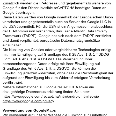
Zusätzlich werden die IP-Adresse und gegebenenfalls weitere von
Google für den Dienst Invisible reCAPTCHA benötigte Daten an
Google übertragen.
Diese Daten werden von Google innerhalb der Europäischen Union
verarbeitet und gegebenenfalls auch an Server der Google LLC in
die USA übermittelt. Für die USA ist ein Angemessenheitsbeschluss
der EU-Kommission vorhanden, das Trans-Atlantic Data Privacy
Framework (TADPF). Google
hat sich nach dem TADPF zertifiziert
und damit verpflichtet, europäische Datenschutzgrundsätze
einzuhalten.
Die Nutzung von Cookies oder vergleichbarer Technologien erfolgt
mit Ihrer Einwilligung auf Grundlage des § 25 Abs. 1 S. 1 TDDDG
i.V.m. Art. 6 Abs. 1 lit. a DSGVO. Die Verarbeitung Ihrer
personenbezogenen Daten erfolgt mit Ihrer Einwilligung auf
Grundlage des Art. 6 Abs. 1 lit. a DSGVO. Sie können die
Einwilligung jederzeit widerrufen, ohne dass die Rechtmäßigkeit der
aufgrund der Einwilligung bis zum Widerruf erfolgten Verarbeitung
berührt wird.
Nähere Informationen zu Google reC
APTCHA sowie die
dazugehörige Datenschutzerklärung finden Sie unter:
https://www.google.com/recaptcha/intro/android.html
sowie
https://www.google.com/privacy
Verwendung von GoogleMaps
Wir verwenden auf unserer Website die Funktion zur Einbettung