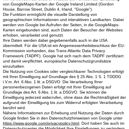
von GoogleMaps-Karten der Google Ireland Limited (Gordon
House, Barrow Street, Dublin 4, Irland, "Google").
Die Funktion ermöglicht die visuelle Darstellung von
geographischen Informationen und interaktiven Landkarten. Dabei
werden von Google bei Aufrufen der Seiten, in die GoogleMaps-
Karten eingebunden sind, auch Daten der Besucher der Websites
erhoben, verarbeitet und genutzt.
Ihre Daten werden dabei gegebenenfalls auch in die USA
übermittelt. Für die USA ist ein Angemessenheitsbeschluss der EU-
Kommission vorhanden, das Trans-Atlantic Data Privacy
Framework (TADPF). Google
hat sich nach dem TADPF zertifiziert
und damit verpflichtet, europäische Datenschutzgrundsätze
einzuhalten.
Die Nutzung von Cookies oder vergleichbarer Technologien erfolgt
mit Ihrer Einwilligung auf Grundlage des § 25 Abs. 1 S. 1 TDDDG
i.V.m. Art. 6 Abs. 1 lit. a DSGVO. Die Verarbeitung Ihrer
personenbezogenen Daten erfolgt mit Ihrer Einwilligung auf
Grundlage des Art. 6 Abs. 1 lit. a DSGVO. Sie können die
Einwilligung jederzeit widerrufen, ohne dass die Rechtmäßigkeit der
aufgrund der Einwilligung bis zum Widerruf erfolgten Verarbeitung
berührt wird.
Nähere Informationen zur Erhebung und Nutzung der Daten durch
Google finden Sie in den Datenschutzhinweisen von Google unter
https://www.google.com/privacypolicy.html
. Dort haben Sie auch im
Datenschutzcenter die Möglichkeit Ihre Einstellungen zu verändern,