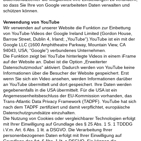
so dass Sie Ihre von Google verarbeiteten Daten verwalten und
schützen können.
Verwendung von YouTube
Wir verwenden auf unserer Website die Funktion zur Einbettung
von YouTube-Videos der Google Ireland Limited (Gordon House,
Barrow Street, Dublin 4, Irland; „YouTube“).YouTube ist ein mit der
Google LLC (1600 Amphitheatre Parkway, Mountain View, CA
94043, USA; “Google”) verbundenes Unternehmen.
Die Funktion zeigt bei YouTube hinterlegte Videos in einem iFrame
auf der Website an. Dabei ist die Option „Erweiterter
Datenschutzmodus“ aktiviert. Dadurch werden von YouTube keine
Informationen über die Besucher der Website gespeichert. Erst
wenn Sie sich ein Video ansehen, werden Informationen darüber
an YouTube übermittelt und dort gespeichert. Ihre Daten werden
gegebenenfalls in die USA übermittelt. Für die USA ist ein
Angemessenheitsbeschluss der EU-Kommission vorhanden, das
Trans-Atlantic Data Privacy Framework (TADPF). YouTube
hat sich
nach dem TADPF zertifiziert und damit verpflichtet, europäische
Datenschutzgrundsätze einzuhalten.
Die Nutzung von Cookies oder vergleichbarer Technologien erfolgt
mit Ihrer Einwilligung auf Grundlage des § 25 Abs. 1 S. 1 TDDDG
i.V.m. Art. 6 Abs. 1 lit. a DSGVO. Die Verarbeitung Ihrer
personenbezogenen Daten erfolgt mit Ihrer Einwilligung auf