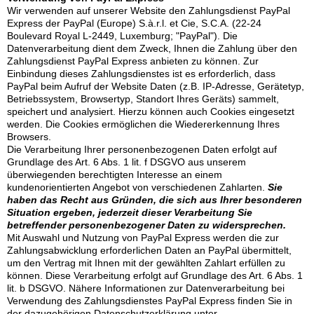
Wir verwenden auf unserer Website den Zahlungsdienst PayPal
Express der PayPal (Europe) S.à.r.l. et Cie, S.C.A. (22-24
Boulevard Royal L-2449, Luxemburg; "PayPal"). Die
Datenverarbeitung dient dem Zweck, Ihnen die Zahlung über den
Zahlungsdienst PayPal Express anbieten zu können. Zur
Einbindung dieses Zahlungsdienstes ist es erforderlich, dass
PayPal beim Aufruf der Website Daten (z.B. IP-Adresse, Gerätetyp,
Betriebssystem, Browsertyp, Standort Ihres Geräts) sammelt,
speichert und analysiert. Hierzu können auch Cookies eingesetzt
werden. Die Cookies ermöglichen die Wiedererkennung Ihres
Browsers.
Die Verarbeitung Ihrer personenbezogenen Daten erfolgt auf
Grundlage des Art. 6 Abs. 1 lit. f DSGVO aus unserem
überwiegenden berechtigten Interesse an einem
kundenorientierten Angebot von verschiedenen Zahlarten.
Sie
haben das Recht aus Gründen, die sich aus Ihrer besonderen
Situation ergeben, jederzeit dieser Verarbeitung Sie
betreffender personenbezogener Daten zu widersprechen.
Mit Auswahl und Nutzung von PayPal Express werden die zur
Zahlungsabwicklung erforderlichen Daten an PayPal übermittelt,
um den Vertrag mit Ihnen mit der gewählten Zahlart erfüllen zu
können. Diese Verarbeitung erfolgt auf Grundlage des Art. 6 Abs. 1
lit. b DSGVO. Nähere Informationen zur Datenverarbeitung bei
Verwendung des Zahlungsdienstes PayPal Express finden Sie in
der dazugehörigen Datenschutzerklärung unter