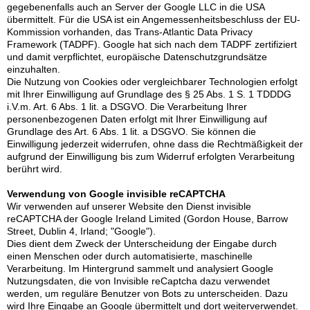
gegebenenfalls auch an Server der Google LLC in die USA
übermittelt. Für die USA ist ein Angemessenheitsbeschluss der EU-
Kommission vorhanden, das Trans-Atlantic Data Privacy
Framework (TADPF). Google hat sich nach dem TADPF zertifiziert
und damit verpflichtet, europäische Datenschutzgrundsätze
einzuhalten.
Die Nutzung von Cookies oder vergleichbarer Technologien erfolgt
mit Ihrer Einwilligung auf Grundlage des § 25 Abs. 1 S. 1 TDDDG
i.V.m. Art. 6 Abs. 1 lit. a DSGVO. Die Verarbeitung Ihrer
personenbezogenen Daten erfolgt mit Ihrer Einwilligung auf
Grundlage des Art. 6 Abs. 1 lit. a DSGVO. Sie können die
Einwilligung jederzeit widerrufen, ohne dass die Rechtmäßigkeit der
aufgrund der Einwilligung bis zum Widerruf erfolgten Verarbeitung
berührt wird.
Verwendung von Google invisible reCAPTCHA
Wir verwenden auf unserer Website den Dienst invisible
reCAPTCHA der Google Ireland Limited (Gordon House, Barrow
Street, Dublin 4, Irland; "Google").
Dies dient dem Zweck der Unterscheidung der Eingabe durch
einen Menschen oder durch automatisierte, maschinelle
Verarbeitung. Im Hintergrund sammelt und analysiert Google
Nutzungsdaten, die von Invisible reCaptcha dazu verwendet
werden, um reguläre Benutzer von Bots zu unterscheiden. Dazu
wird Ihre Eingabe an Google übermittelt und dort weiterverwendet.