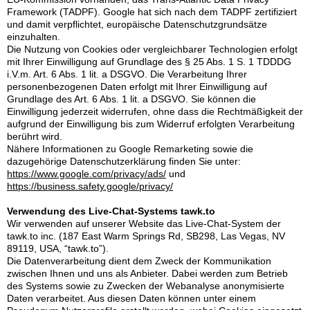
Framework (TADPF). Google
hat sich nach dem TADPF zertifiziert
und damit verpflichtet, europäische Datenschutzgrundsätze
einzuhalten.
Die Nutzung von Cookies oder vergleichbarer Technologien erfolgt
mit Ihrer Einwilligung auf Grundlage des § 25 Abs. 1 S. 1 TDDDG
i.V.m. Art. 6 Abs. 1 lit. a DSGVO. Die Verarbeitung Ihrer
personenbezogenen Daten erfolgt mit Ihrer Einwilligung auf
Grundlage des Art. 6 Abs. 1 lit. a DSGVO. Sie können die
Einwilligung jederzeit widerrufen, ohne dass die Rechtmäßigkeit der
aufgrund der Einwilligung bis zum Widerruf erfolgten Verarbeitung
berührt wird.
Nähere Informationen zu Google Remarketing sowie die
dazugehörige Datenschutzerklärung finden Sie unter:
https://www.google.com/privacy/ads/
und
https://business.safety.google/privacy/
Verwendung des Live-Chat-Systems tawk.to
Wir verwenden auf unserer Website das Live-Chat-System der
tawk.to inc. (187 East Warm Springs Rd, SB298, Las Vegas, NV
89119, USA, “tawk.to”).
Die Datenverarbeitung dient dem Zweck der Kommunikation
zwischen Ihnen und uns als Anbieter. Dabei werden zum Betrieb
des Systems sowie zu Zwecken der Webanalyse anonymisierte
Daten verarbeitet. Aus diesen Daten können unter einem