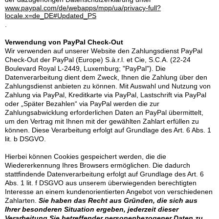
www.paypal.com/de/webapps/mpp/ua/privacy-full?
locale.x=de_DE#Updated_PS
.
Verwendung von PayPal Check-Out
Wir verwenden auf unserer Website den Zahlungsdienst PayPal
Check-Out der PayPal (Europe) S.à.r.l. et Cie, S.C.A. (22-24
Boulevard Royal L-2449, Luxemburg; "PayPal"). Die
Datenverarbeitung dient dem Zweck, Ihnen die Zahlung über den
Zahlungsdienst anbieten zu können. Mit Auswahl und Nutzung von
Zahlung via PayPal, Kreditkarte via PayPal, Lastschrift via PayPal
oder „Später Bezahlen“ via PayPal werden die zur
Zahlungsabwicklung erforderlichen Daten an PayPal übermittelt,
um den Vertrag mit Ihnen mit der gewählten Zahlart erfüllen zu
können. Diese Verarbeitung erfolgt auf Grundlage des Art. 6 Abs. 1
lit. b DSGVO.
Hierbei können Cookies gespeichert werden, die die
Wiedererkennung Ihres Browsers ermöglichen. Die dadurch
stattfindende Datenverarbeitung erfolgt auf Grundlage des Art. 6
Abs. 1 lit. f DSGVO aus unserem überwiegenden berechtigten
Interesse an einem kundenorientierten Angebot von verschiedenen
Zahlarten.
Sie haben das Recht aus Gründen, die sich aus
Ihrer besonderen Situation ergeben, jederzeit dieser
Verarbeitung Sie betreffender personenbezogener Daten zu