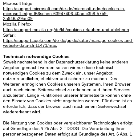
Microsoft Edge:
https://support.microsoft.com/de-de/microsoft-edge/cookies-in-
microsoft-edge-lB6schen-63947406-40ac-c3b8-57b9-
2a946a29ae09
Mozilla Firefox:
https://support.mozilla.org/de/kb/cookies-erlauben-und-ablehnen
Safari:
https://support.apple.com/de-de/guide/safari/manage-cookies-and-
website-data-sfri11471/mac
Technisch notwendige Cookies
Soweit nachstehend in der Datenschutzerklärung keine anderen
Angaben gemacht werden setzen wir nur diese technisch
notwendigen Cookies zu dem Zweck ein, unser Angebot
nutzerfreundlicher, effektiver und sicherer zu machen. Des
Weiteren ermöglichen Cookies unseren Systemen, Ihren Browser
auch nach einem Seitenwechsel zu erkennen und Ihnen Services
anzubieten. Einige Funktionen unserer Internetseite können ohne
den Einsatz von Cookies nicht angeboten werden. Für diese ist es
erforderlich, dass der Browser auch nach einem Seitenwechsel
wiedererkannt wird.
Die Nutzung von Cookies oder vergleichbarer Technologien erfolgt
auf Grundlage des § 25 Abs. 2 TDDDG. Die Verarbeitung Ihrer
personenbezogenen Daten erfolgt auf Grundlage des Art. 6 Abs. 1