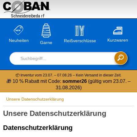

Kurzwaren
Neuheiten
Reißverschlüsse
Garne

📦 Inventur vom 23.07. – 07.08.26 – Kein Versand in dieser Zeit.
🎁 10 % Rabatt mit Code:
sommer26
(gültig vom 23.07. –
31.08.2026)
Unsere Datenschutzerklärung
Unsere Datenschutzerklärung
Datenschutzerklärung