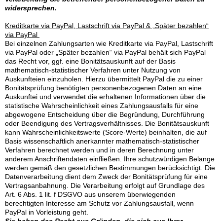
widersprechen.
Kreditkarte via PayPal, Lastschrift via PayPal & „Später bezahlen“
via PayPal
Bei einzelnen Zahlungsarten wie Kreditkarte via PayPal, Lastschrift
via PayPal oder „Später bezahlen“ via PayPal behält sich PayPal
das Recht vor, ggf. eine Bonitätsauskunft auf der Basis
mathematisch-statistischer Verfahren unter Nutzung von
Auskunfteien einzuholen. Hierzu übermittelt PayPal die zu einer
Bonitätsprüfung benötigten personenbezogenen Daten an eine
Auskunftei und verwendet die erhaltenen Informationen über die
statistische Wahrscheinlichkeit eines Zahlungsausfalls für eine
abgewogene Entscheidung über die Begründung, Durchführung
oder Beendigung des Vertragsverhältnisses. Die Bonitätsauskunft
kann Wahrscheinlichkeitswerte (Score-Werte) beinhalten, die auf
Basis wissenschaftlich anerkannter mathematisch-statistischer
Verfahren berechnet werden und in deren Berechnung unter
anderem Anschriftendaten einfließen. Ihre schutzwürdigen Belange
werden gemäß den gesetzlichen Bestimmungen berücksichtigt. Die
Datenverarbeitung dient dem Zweck der Bonitätsprüfung für eine
Vertragsanbahnung. Die Verarbeitung erfolgt auf Grundlage des
Art. 6 Abs. 1 lit. f DSGVO aus unserem überwiegenden
berechtigten Interesse am Schutz vor Zahlungsausfall, wenn
PayPal in Vorleistung geht.