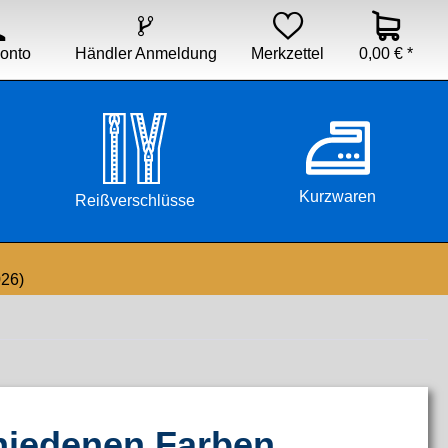


Händler Anmeldung
Merkzettel
0,00 € *
onto
Kurzwaren
Reißverschlüsse
026)
hiedenen Farben