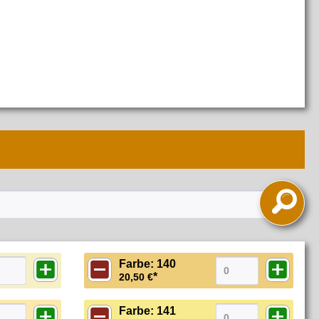

Farbe: 140
*
20,50 €
Farbe: 141