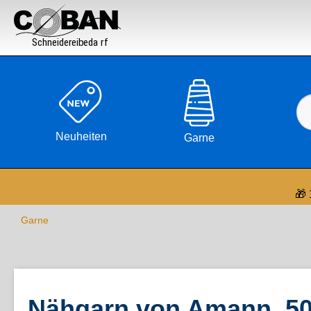

Neuheiten
Garne
🎁 
Garne
Nähgarn von Amann, 50e