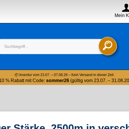
Mein K

📦 Inventur vom 23.07. – 07.08.26 – Kein Versand in dieser Zeit.
10 % Rabatt mit Code:
sommer26
(gültig vom 23.07. – 31.08.2
r Stärke, 2500m in versc