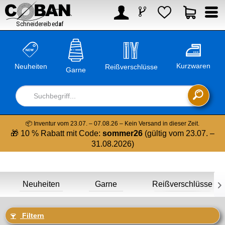



Kurzwaren
Neuheiten
Reißverschlüsse
Garne

📦 Inventur vom 23.07. – 07.08.26 – Kein Versand in dieser Zeit.
🎁 10 % Rabatt mit Code:
sommer26
(gültig vom 23.07. –
31.08.2026)
Neuheiten
Garne
Reißverschlüsse

Filtern