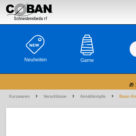

Neuheiten
Garne
🎁 
Kurzwaren
Verschlüsse
Annähknöpfe
Basic-K