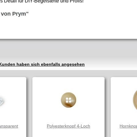
Detail für DIY-Begeisterte und Profis!
 von Prym"
Kunden haben sich ebenfalls angesehen
ansparent
Polyesterknopf 4-Loch
Hornkno