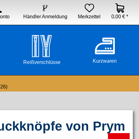


Händler Anmeldung
Merkzettel
0,00 € *
onto
Kurzwaren
Reißverschlüsse
026)
uckknöpfe von Prym