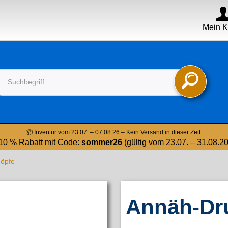
Mein K

📦 Inventur vom 23.07. – 07.08.26 – Kein Versand in dieser Zeit.
10 % Rabatt mit Code:
sommer26
(gültig vom 23.07. – 31.08.2
nöpfe
Annäh-Dr