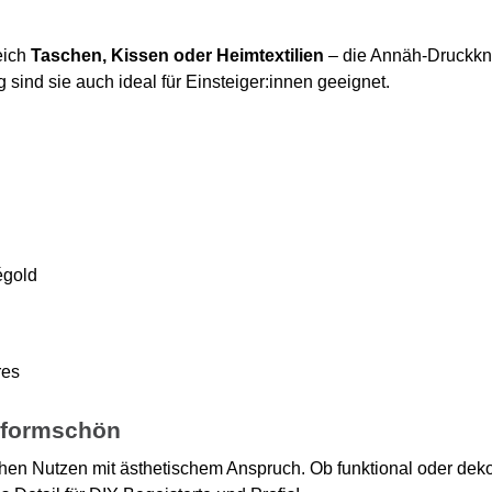
eich
Taschen, Kissen oder Heimtextilien
– die Annäh-Druckknö
nd sie auch ideal für Einsteiger:innen geeignet.
égold
res
& formschön
hen Nutzen mit ästhetischem Anspruch. Ob funktional oder dekor