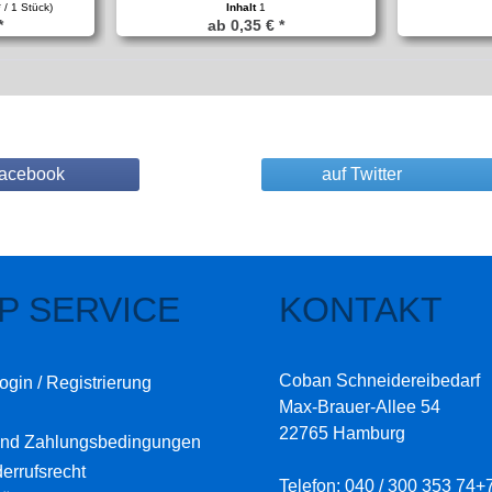
* / 1 Stück)
Inhalt
1
*
ab 0,35 € *
Facebook
auf Twitter
P SERVICE
KONTAKT
Coban Schneidereibedarf
ogin / Registrierung
Max-Brauer-Allee 54
22765 Hamburg
und Zahlungsbedingungen
errufsrecht
Telefon: 040 / 300 353 74+