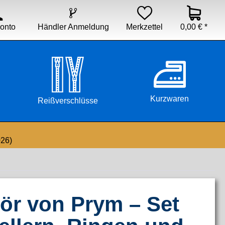


Händler Anmeldung
Merkzettel
0,00 € *
onto
Kurzwaren
Reißverschlüsse
026)
r von Prym – Set