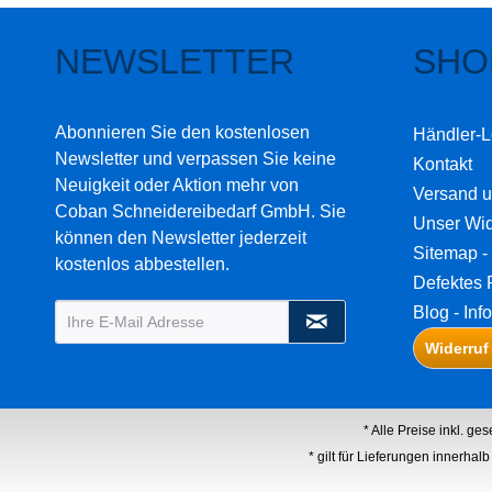
NEWSLETTER
SHO
Abonnieren Sie den kostenlosen
Händler-L
Newsletter und verpassen Sie keine
Kontakt
Neuigkeit oder Aktion mehr von
Versand 
Coban Schneidereibedarf GmbH. Sie
Unser Wid
können den Newsletter jederzeit
Sitemap - 
kostenlos abbestellen.
Defektes 
Blog - Inf
Widerruf
* Alle Preise inkl. ge
* gilt für Lieferungen innerha