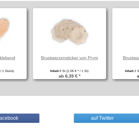
tklebend
Brustwarzensticker von Prym
Brustwar
 / 1 Stück)
Inhalt
6 St
(1,06 € * / 1 St)
Inhalt
2 
ab 6,35 € *
a
Facebook
auf Twitter