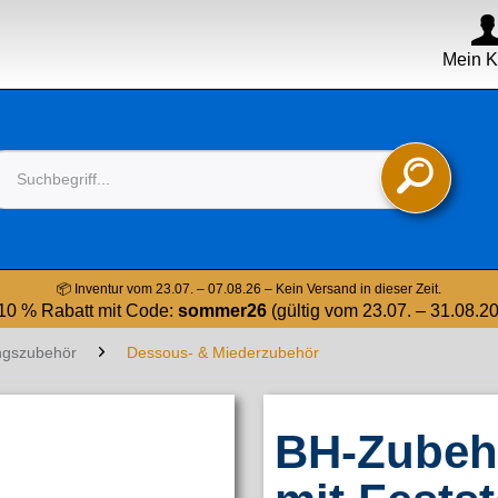
Mein K

📦 Inventur vom 23.07. – 07.08.26 – Kein Versand in dieser Zeit.
10 % Rabatt mit Code:
sommer26
(gültig vom 23.07. – 31.08.2
ngszubehör
Dessous- & Miederzubehör
BH-Zubehö