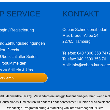
P SERVICE
KONTAKT
Coban Schneidereibedarf
ogin / Registrierung
Max-Brauer-Allee 54
22765 Hamburg
und Zahlungsbedingungen
errufsrecht
Telefon: 040 / 300 353 74+
Übersicht aller Seiten
Telefax: 040 / 300 353 76
Produkt melden
Mail: info@coban-kurzware
os zu Artikeln & Uns
 erklären
setzl. Mehrwertsteuer zzgl.
Versandkosten
und ggf. Nachnahmegebühren, wenn nich
lb Deutschlands, Lieferzeiten für andere Länder entnehmen Sie bitte der Schaltfläc
Webdesign, Programmierung & Marketing von Ihrer Werbeagentur Dietz