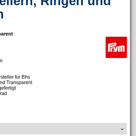
tellern, Ringen und
n
parent
mm
steller für Bhs
nd Transparent
efertigt
rad