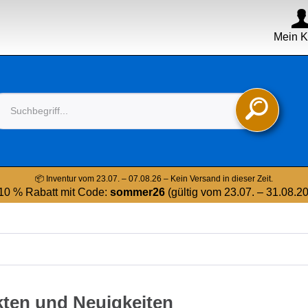
Mein K

📦 Inventur vom 23.07. – 07.08.26 – Kein Versand in dieser Zeit.
10 % Rabatt mit Code:
sommer26
(gültig vom 23.07. – 31.08.2
kten und Neuigkeiten