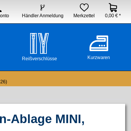


Händler Anmeldung
Merkzettel
0,00 € *
onto
Kurzwaren
Reißverschlüsse
026)
n-Ablage MINI,