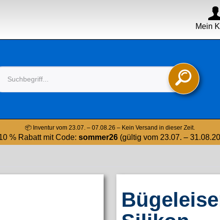
Mein K

📦 Inventur vom 23.07. – 07.08.26 – Kein Versand in dieser Zeit.
10 % Rabatt mit Code:
sommer26
(gültig vom 23.07. – 31.08.2
Bügeleise