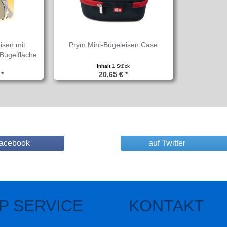
isen mit
Prym Mini-Bügeleisen Case
 Bügelfläche
k
Inhalt
1 Stück
 *
20,65 € *
Facebook
auf Twitter
P SERVICE
KONTAKT