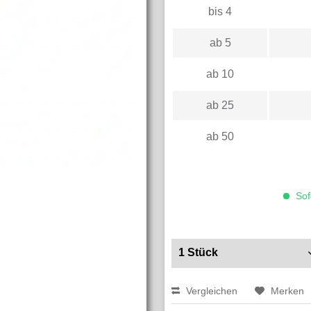
bis
4
ab
5
ab
10
ab
25
ab
50
Sofo
Vergleichen
Merken