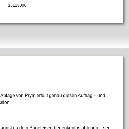
16119090
en-Ablage von
Prym
erfüllt genau diesen Auftrag – und
ssion.
o kannst du dein Bügeleisen bedenkenlos ablegen – sei