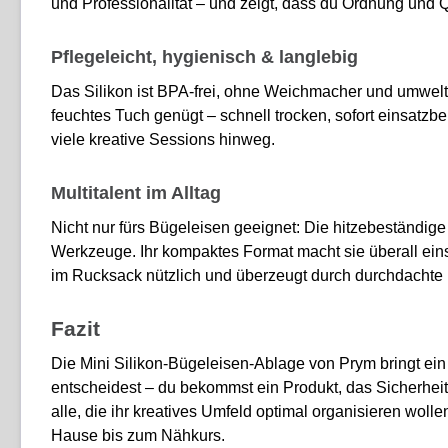
und Professionalität – und zeigt, dass du Ordnung und Q
Pflegeleicht, hygienisch & langlebig
Das Silikon ist BPA-frei, ohne Weichmacher und umweltf
feuchtes Tuch genügt – schnell trocken, sofort einsatzbe
viele kreative Sessions hinweg.
Multitalent im Alltag
Nicht nur fürs Bügeleisen geeignet: Die hitzebeständig
Werkzeuge. Ihr kompaktes Format macht sie überall eins
im Rucksack nützlich und überzeugt durch durchdachte 
Fazit
Die Mini Silikon-Bügeleisen-Ablage von
Prym
bringt ein
entscheidest – du bekommst ein Produkt, das Sicherheit
alle, die ihr kreatives Umfeld optimal organisieren wolle
Hause bis zum Nähkurs.