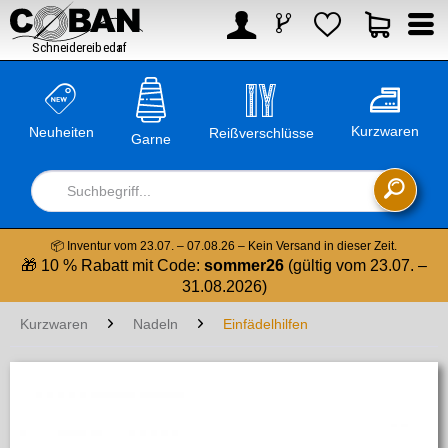



Kurzwaren
Neuheiten
Reißverschlüsse
Garne

📦 Inventur vom 23.07. – 07.08.26 – Kein Versand in dieser Zeit.
🎁 10 % Rabatt mit Code:
sommer26
(gültig vom 23.07. –
31.08.2026)
Kurzwaren
Nadeln
Einfädelhilfen