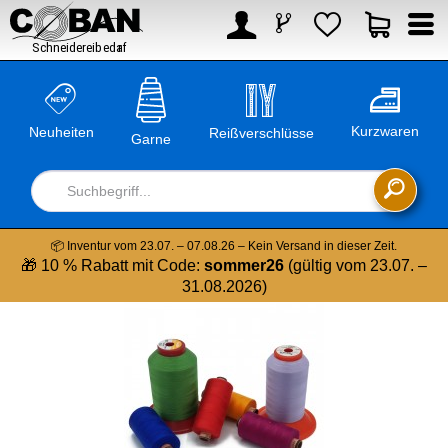



Kurzwaren
Neuheiten
Reißverschlüsse
Garne

📦 Inventur vom 23.07. – 07.08.26 – Kein Versand in dieser Zeit.
🎁 10 % Rabatt mit Code:
sommer26
(gültig vom 23.07. –
31.08.2026)