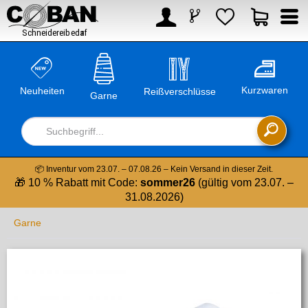



Kurzwaren
Neuheiten
Reißverschlüsse
Garne

📦 Inventur vom 23.07. – 07.08.26 – Kein Versand in dieser Zeit.
🎁 10 % Rabatt mit Code:
sommer26
(gültig vom 23.07. –
31.08.2026)
Garne