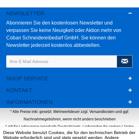
NEWSLETTER
Abonnieren Sie den kostenlosen Newsletter und
verpassen Sie keine Neuigkeit oder Aktion mehr von
Coban Schneidereibedarf GmbH. Sie können den
Newsletter jederzeit kostenlos abbestellen.
SHOP SERVICE
KONTAKT
INFORMATIONEN
* Alle Preise inkl. gesetzl. Mehrwertsteuer zzgl.
Versandkosten
und ggf.
Nachnahmegebühren, wenn nicht anders beschrieben
* gilt für Lieferungen innerhalb Deutschlands, Lieferzeiten für andere Länder
Diese Website benutzt Cookies, die für den technischen Betrieb der
entnehmen Sie bitte der Schaltfläche mit den Versandinformationen
Website erforderlich sind und stets gesetzt werden. Andere