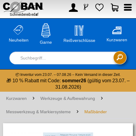



Kurzwaren
Neuheiten
Reißverschlüsse
Garne

📦 Inventur vom 23.07. – 07.08.26 – Kein Versand in dieser Zeit.
🎁 10 % Rabatt mit Code:
sommer26
(gültig vom 23.07. –
31.08.2026)
Kurzwaren
Werkzeuge & Aufbewahrung
Messwerkzeug & Markiersysteme
Maßbänder