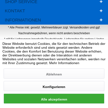
SHOP SERVICE
KONTAKT
INFORMATIONEN
* Alle Preise inkl. gesetzl. Mehrwertsteuer zzgl.
Versandkosten
und ggf.
Nachnahmegebühren, wenn nicht anders beschrieben
* gilt für Lieferungen innerhalb Deutschlands, Lieferzeiten für andere Länder
Diese Website benutzt Cookies, die für den technischen Betrieb der
entnehmen Sie bitte der Schaltfläche mit den Versandinformationen
Website erforderlich sind und stets gesetzt werden. Andere
Webdesign, Programmierung & Marketing von Ihrer Werbeagentur Dietz
Cookies, die den Komfort bei Benutzung dieser Website erhöhen,
der Direktwerbung dienen oder die Interaktion mit anderen
Websites und sozialen Netzwerken vereinfachen sollen, werden nur
mit Ihrer Zustimmung gesetzt.
Mehr Informationen
Ablehnen
Konfigurieren
Alle akzeptieren