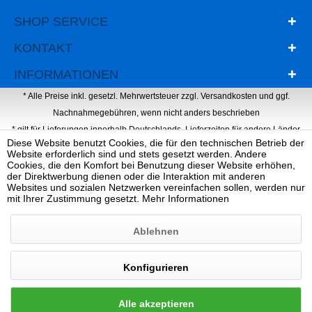
SHOP SERVICE
KONTAKT
INFORMATIONEN
* Alle Preise inkl. gesetzl. Mehrwertsteuer zzgl.
Versandkosten
und ggf.
Nachnahmegebühren, wenn nicht anders beschrieben
* gilt für Lieferungen innerhalb Deutschlands, Lieferzeiten für andere Länder
Diese Website benutzt Cookies, die für den technischen Betrieb der
entnehmen Sie bitte der Schaltfläche mit den Versandinformationen
Website erforderlich sind und stets gesetzt werden. Andere
Webdesign, Programmierung & Marketing von Ihrer Werbeagentur Dietz
Cookies, die den Komfort bei Benutzung dieser Website erhöhen,
der Direktwerbung dienen oder die Interaktion mit anderen
Websites und sozialen Netzwerken vereinfachen sollen, werden nur
mit Ihrer Zustimmung gesetzt.
Mehr Informationen
Ablehnen
Konfigurieren
Alle akzeptieren