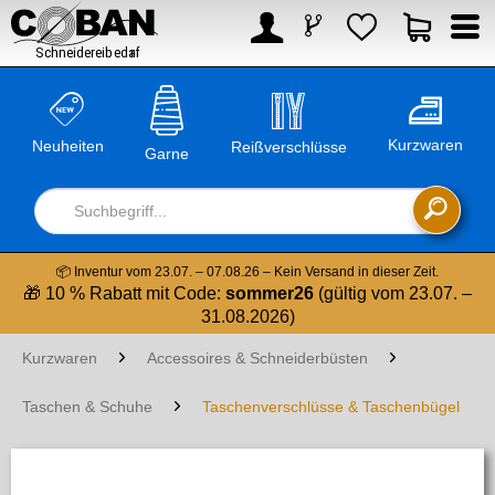



Kurzwaren
Neuheiten
Reißverschlüsse
Garne

📦 Inventur vom 23.07. – 07.08.26 – Kein Versand in dieser Zeit.
🎁 10 % Rabatt mit Code:
sommer26
(gültig vom 23.07. –
31.08.2026)
Kurzwaren
Accessoires & Schneiderbüsten
Taschen & Schuhe
Taschenverschlüsse & Taschenbügel