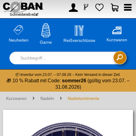



Kurzwaren
Neuheiten
Reißverschlüsse
Garne

📦 Inventur vom 23.07. – 07.08.26 – Kein Versand in dieser Zeit.
🎁 10 % Rabatt mit Code:
sommer26
(gültig vom 23.07. –
31.08.2026)
Kurzwaren
Nadeln
Nadelsortimente