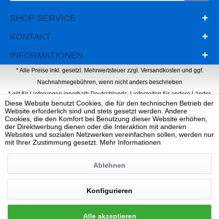
SHOP SERVICE
KONTAKT
INFORMATIONEN
* Alle Preise inkl. gesetzl. Mehrwertsteuer zzgl.
Versandkosten
und ggf.
Nachnahmegebühren, wenn nicht anders beschrieben
* gilt für Lieferungen innerhalb Deutschlands, Lieferzeiten für andere Länder
Diese Website benutzt Cookies, die für den technischen Betrieb der
entnehmen Sie bitte der Schaltfläche mit den Versandinformationen
Website erforderlich sind und stets gesetzt werden. Andere
Webdesign, Programmierung & Marketing von Ihrer Werbeagentur Dietz
Cookies, die den Komfort bei Benutzung dieser Website erhöhen,
der Direktwerbung dienen oder die Interaktion mit anderen
Websites und sozialen Netzwerken vereinfachen sollen, werden nur
mit Ihrer Zustimmung gesetzt.
Mehr Informationen
Ablehnen
Konfigurieren
Alle akzeptieren