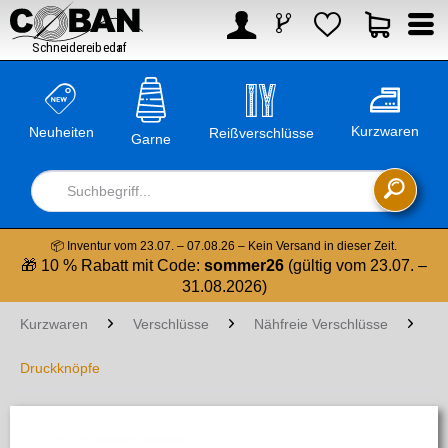



Kurzwaren
Neuheiten
Reißverschlüsse
Garne

📦 Inventur vom 23.07. – 07.08.26 – Kein Versand in dieser Zeit.
🎁 10 % Rabatt mit Code:
sommer26
(gültig vom 23.07. –
31.08.2026)
Kurzwaren
Verschlüsse
Nähfreie Verschlüsse
Druckknöpfe