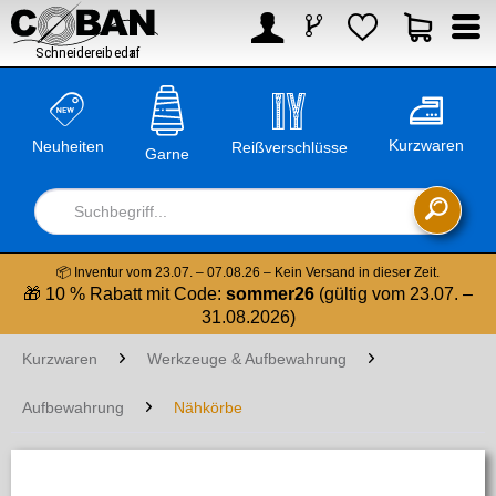



Kurzwaren
Neuheiten
Reißverschlüsse
Garne

📦 Inventur vom 23.07. – 07.08.26 – Kein Versand in dieser Zeit.
🎁 10 % Rabatt mit Code:
sommer26
(gültig vom 23.07. –
31.08.2026)
Kurzwaren
Werkzeuge & Aufbewahrung
Aufbewahrung
Nähkörbe