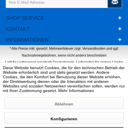
SHOP SERVICE
KONTAKT
INFORMATIONEN
* Alle Preise inkl. gesetzl. Mehrwertsteuer zzgl.
Versandkosten
und ggf.
Nachnahmegebühren, wenn nicht anders beschrieben
* gilt für Lieferungen innerhalb Deutschlands, Lieferzeiten für andere Länder
Diese Website benutzt Cookies, die für den technischen Betrieb der
entnehmen Sie bitte der Schaltfläche mit den Versandinformationen
Website erforderlich sind und stets gesetzt werden. Andere
Webdesign, Programmierung & Marketing von Ihrer Werbeagentur Dietz
Cookies, die den Komfort bei Benutzung dieser Website erhöhen,
der Direktwerbung dienen oder die Interaktion mit anderen
Websites und sozialen Netzwerken vereinfachen sollen, werden nur
mit Ihrer Zustimmung gesetzt.
Mehr Informationen
Ablehnen
Konfigurieren