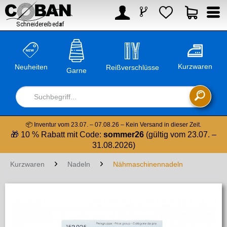



Kurzwaren
Neuheiten
Reißverschlüsse
Garne

📦 Inventur vom 23.07. – 07.08.26 – Kein Versand in dieser Zeit.
🎁 10 % Rabatt mit Code:
sommer26
(gültig vom 23.07. –
31.08.2026)
Kurzwaren
Nadeln
Nähmaschinennadeln