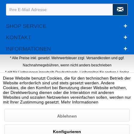
SHOP SERVICE
KONTAKT
INFORMATIONEN
* Alle Preise inkl. gesetzl. Mehrwertsteuer zzgl.
Versandkosten
und ggf.
Nachnahmegebühren, wenn nicht anders beschrieben
* gilt für Lieferungen innerhalb Deutschlands, Lieferzeiten für andere Länder
Diese Website benutzt Cookies, die für den technischen Betrieb der
entnehmen Sie bitte der Schaltfläche mit den Versandinformationen
Website erforderlich sind und stets gesetzt werden. Andere
Webdesign, Programmierung & Marketing von Ihrer Werbeagentur Dietz
Cookies, die den Komfort bei Benutzung dieser Website erhöhen,
der Direktwerbung dienen oder die Interaktion mit anderen
Websites und sozialen Netzwerken vereinfachen sollen, werden nur
mit Ihrer Zustimmung gesetzt.
Mehr Informationen
Ablehnen
Konfigurieren