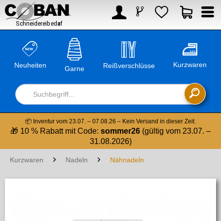



Kurzwaren
Neuheiten
Reißverschlüsse
Garne

📦 Inventur vom 23.07. – 07.08.26 – Kein Versand in dieser Zeit.
🎁 10 % Rabatt mit Code:
sommer26
(gültig vom 23.07. –
31.08.2026)
Kurzwaren
Nadeln
Nähnadeln