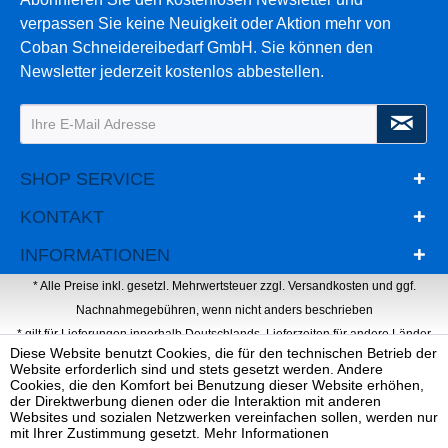
verpassen Sie keine Neuigkeit oder Aktion mehr von
Coban Schneidereibedarf GmbH. Sie können den
Newsletter jederzeit kostenlos abbestellen.
SHOP SERVICE
KONTAKT
INFORMATIONEN
* Alle Preise inkl. gesetzl. Mehrwertsteuer zzgl.
Versandkosten
und ggf.
Nachnahmegebühren, wenn nicht anders beschrieben
* gilt für Lieferungen innerhalb Deutschlands, Lieferzeiten für andere Länder
Diese Website benutzt Cookies, die für den technischen Betrieb der
entnehmen Sie bitte der Schaltfläche mit den Versandinformationen
Website erforderlich sind und stets gesetzt werden. Andere
Webdesign, Programmierung & Marketing von Ihrer Werbeagentur Dietz
Cookies, die den Komfort bei Benutzung dieser Website erhöhen,
der Direktwerbung dienen oder die Interaktion mit anderen
Websites und sozialen Netzwerken vereinfachen sollen, werden nur
mit Ihrer Zustimmung gesetzt.
Mehr Informationen