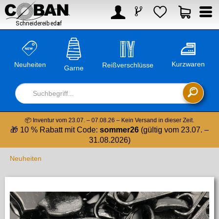



Kurzwaren
Neuheiten
Reißverschlüsse
Garne

📦 Inventur vom 23.07. – 07.08.26 – Kein Versand in dieser Zeit.
🎁 10 % Rabatt mit Code:
sommer26
(gültig vom 23.07. –
31.08.2026)
Neuheiten