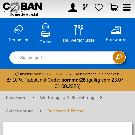



Kurzwaren
Neuheiten
Reißverschlüsse
Garne

📦 Inventur vom 23.07. – 07.08.26 – Kein Versand in dieser Zeit.
🎁 10 % Rabatt mit Code:
sommer26
(gültig vom 23.07. –
31.08.2026)
Kurzwaren
Werkzeuge & Aufbewahrung
Aufbewahrung
Stricksets & Depots