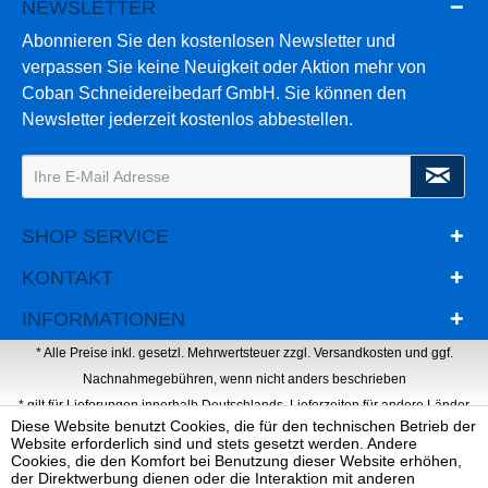
NEWSLETTER
Abonnieren Sie den kostenlosen Newsletter und
verpassen Sie keine Neuigkeit oder Aktion mehr von
Coban Schneidereibedarf GmbH. Sie können den
Newsletter jederzeit kostenlos abbestellen.
SHOP SERVICE
KONTAKT
INFORMATIONEN
* Alle Preise inkl. gesetzl. Mehrwertsteuer zzgl.
Versandkosten
und ggf.
Nachnahmegebühren, wenn nicht anders beschrieben
* gilt für Lieferungen innerhalb Deutschlands, Lieferzeiten für andere Länder
Diese Website benutzt Cookies, die für den technischen Betrieb der
entnehmen Sie bitte der Schaltfläche mit den Versandinformationen
Website erforderlich sind und stets gesetzt werden. Andere
Webdesign, Programmierung & Marketing von Ihrer Werbeagentur Dietz
Cookies, die den Komfort bei Benutzung dieser Website erhöhen,
der Direktwerbung dienen oder die Interaktion mit anderen