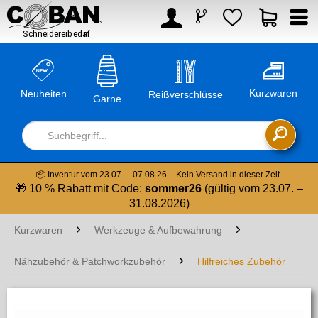



Kurzwaren
Neuheiten
Reißverschlüsse
Garne

📦 Inventur vom 23.07. – 07.08.26 – Kein Versand in dieser Zeit.
🎁 10 % Rabatt mit Code:
sommer26
(gültig vom 23.07. –
31.08.2026)
Kurzwaren
Werkzeuge & Aufbewahrung
Nähzubehör & Patchworkzubehör
Hilfreiches Zubehör