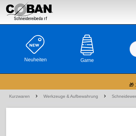

Neuheiten
Garne
🎁 
Kurzwaren
Werkzeuge & Aufbewahrung
Schneidewe