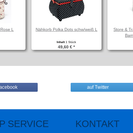
 Rose L
Nähkorb Polka Dots schw/weiß L
Store & T
Bam
k
Inhalt
1 Stück
49,60 € *
Facebook
auf Twitter
P SERVICE
KONTAKT