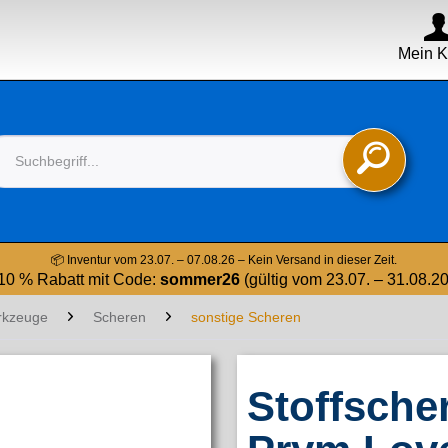
Mein K

📦 Inventur vom 23.07. – 07.08.26 – Kein Versand in dieser Zeit.
10 % Rabatt mit Code:
sommer26
(gültig vom 23.07. – 31.08.2
rkzeuge
Scheren
sonstige Scheren
Stoffscher