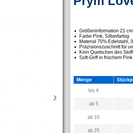
Prym Love
Größeninformation 21 cm
Farbe P
ink, Silberfarbig
Material
70% Edelstahl, 3
Präzisionszuschnitt für un
Kein Quetschen des Stof
Soft-Griff in frischem Pink
Menge
Stückp
bis
4
ab
5
ab
10
ab
25