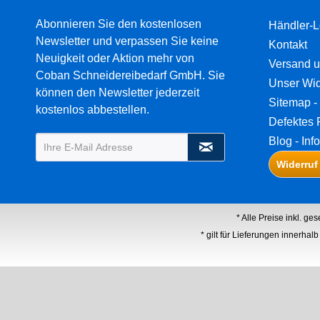
Abonnieren Sie den kostenlosen
Händler-L
Newsletter und verpassen Sie keine
Kontakt
Neuigkeit oder Aktion mehr von
Versand 
Coban Schneidereibedarf GmbH. Sie
Unser Wid
können den Newsletter jederzeit
Sitemap - 
kostenlos abbestellen.
Defektes 
Blog - Inf
Widerruf
* Alle Preise inkl. ge
* gilt für Lieferungen innerha