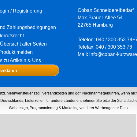
Coban Schneidereibedarf
ogin / Registrierung
Max-Brauer-Allee 54
22765 Hamburg
und Zahlungsbedingungen
errufsrecht
Telefon: 040 / 300 353 74+
Übersicht aller Seiten
Telefax: 040 / 300 353 76
Produkt melden
Mail: info@coban-kurzware
os zu Artikeln & Uns
 erklären
setzl. Mehrwertsteuer zzgl.
Versandkosten
und ggf. Nachnahmegebühren, wenn nich
lb Deutschlands, Lieferzeiten für andere Länder entnehmen Sie bitte der Schaltfläc
Webdesign, Programmierung & Marketing von Ihrer Werbeagentur Dietz