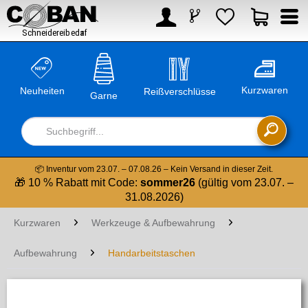



Kurzwaren
Neuheiten
Reißverschlüsse
Garne

📦 Inventur vom 23.07. – 07.08.26 – Kein Versand in dieser Zeit.
🎁 10 % Rabatt mit Code:
sommer26
(gültig vom 23.07. –
31.08.2026)
Kurzwaren
Werkzeuge & Aufbewahrung
Aufbewahrung
Handarbeitstaschen