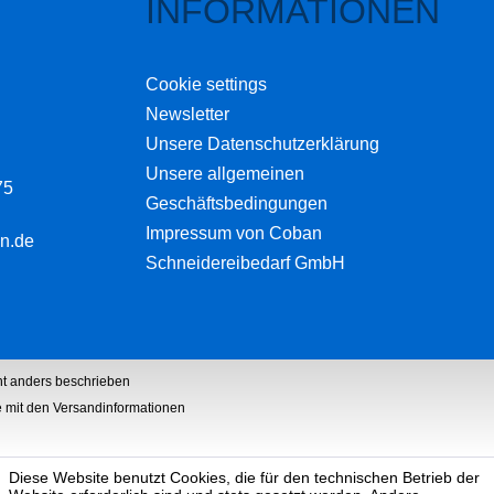
INFORMATIONEN
Cookie settings
Newsletter
Unsere Datenschutzerklärung
Unsere allgemeinen
75
Geschäftsbedingungen
Impressum von Coban
n.de
Schneidereibedarf GmbH
t anders beschrieben
he mit den Versandinformationen
Diese Website benutzt Cookies, die für den technischen Betrieb der