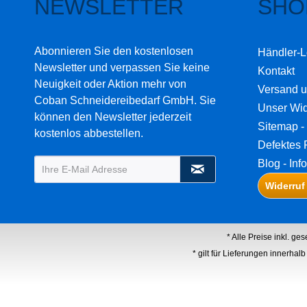
NEWSLETTER
SHO
Abonnieren Sie den kostenlosen
Händler-L
Newsletter und verpassen Sie keine
Kontakt
Neuigkeit oder Aktion mehr von
Versand 
Coban Schneidereibedarf GmbH. Sie
Unser Wid
können den Newsletter jederzeit
Sitemap - 
kostenlos abbestellen.
Defektes 
Blog - Inf
Widerruf
* Alle Preise inkl. ge
* gilt für Lieferungen innerha