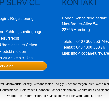
P SERVICE
KONTAKT
Coban Schneidereibedarf
ogin / Registrierung
Max-Brauer-Allee 54
22765 Hamburg
und Zahlungsbedingungen
errufsrecht
Telefon: 040 / 300 353 74+
Übersicht aller Seiten
Telefax: 040 / 300 353 76
Produkt melden
Mail: info@coban-kurzware
os zu Artikeln & Uns
 erklären
setzl. Mehrwertsteuer zzgl.
Versandkosten
und ggf. Nachnahmegebühren, wenn nich
lb Deutschlands, Lieferzeiten für andere Länder entnehmen Sie bitte der Schaltfläc
Webdesign, Programmierung & Marketing von Ihrer Werbeagentur Dietz