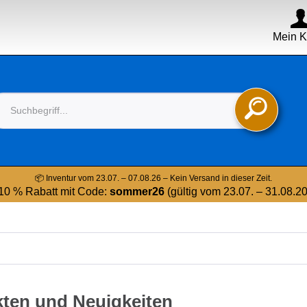
Mein K

📦 Inventur vom 23.07. – 07.08.26 – Kein Versand in dieser Zeit.
10 % Rabatt mit Code:
sommer26
(gültig vom 23.07. – 31.08.2
kten und Neuigkeiten