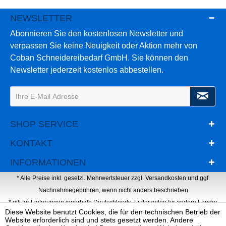
NEWSLETTER
Abonnieren Sie den kostenlosen Newsletter und
verpassen Sie keine Neuigkeit oder Aktion mehr von
Coban Schneidereibedarf GmbH. Sie können den
Newsletter jederzeit kostenlos abbestellen.
SHOP SERVICE
KONTAKT
INFORMATIONEN
* Alle Preise inkl. gesetzl. Mehrwertsteuer zzgl.
Versandkosten
und ggf.
Nachnahmegebühren, wenn nicht anders beschrieben
* gilt für Lieferungen innerhalb Deutschlands, Lieferzeiten für andere Länder
Diese Website benutzt Cookies, die für den technischen Betrieb der
entnehmen Sie bitte der Schaltfläche mit den Versandinformationen
Website erforderlich sind und stets gesetzt werden. Andere