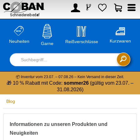



Kurzwaren
Neuheiten
Reißverschlüsse
Garne

📦 Inventur vom 23.07. – 07.08.26 – Kein Versand in dieser Zeit.
🎁 10 % Rabatt mit Code:
sommer26
(gültig vom 23.07. –
31.08.2026)
Blog
Informationen zu unseren Produkten und
Neuigkeiten