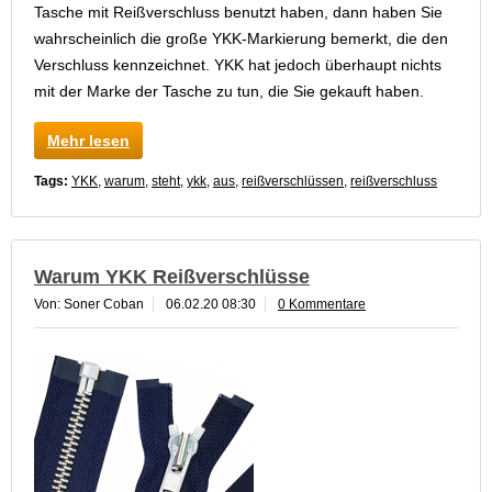
Tasche mit Reißverschluss benutzt haben, dann haben Sie
wahrscheinlich die große YKK-Markierung bemerkt, die den
Verschluss kennzeichnet. YKK hat jedoch überhaupt nichts
mit der Marke der Tasche zu tun, die Sie gekauft haben.
Mehr lesen
Tags:
YKK
,
warum
,
steht
,
ykk
,
aus
,
reißverschlüssen
,
reißverschluss
Warum YKK Reißverschlüsse
Von: Soner Coban
06.02.20 08:30
0 Kommentare