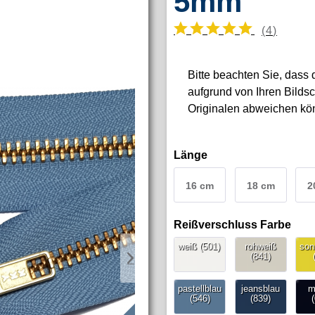
5mm
(
4
)
Bitte beachten Sie,
da
s
s
aufgrund von Ihren Bilds
Origin
al
e
n
abweichen kö
Länge
16 cm
18 cm
2
Reißverschluss Farbe