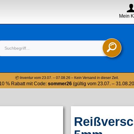
Mein K

📦 Inventur vom 23.07. – 07.08.26 – Kein Versand in dieser Zeit.
10 % Rabatt mit Code:
sommer26
(gültig vom 23.07. – 31.08.2
Reißversc