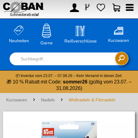



Kurzwaren
Neuheiten
Reißverschlüsse
Garne

📦 Inventur vom 23.07. – 07.08.26 – Kein Versand in dieser Zeit.
🎁 10 % Rabatt mit Code:
sommer26
(gültig vom 23.07. –
31.08.2026)
Kurzwaren
Nadeln
Wollnadeln & Filznadeln