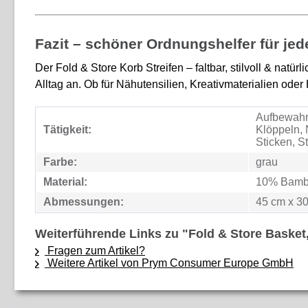
Fazit – schöner Ordnungshelfer für je
Der Fold & Store Korb Streifen – faltbar, stilvoll & natür
Alltag an. Ob für Nähutensilien, Kreativmaterialien od
Aufbewahru
Tätigkeit:
Klöppeln, 
Sticken, S
Farbe:
grau
Material:
10% Bamb
Abmessungen:
45 cm x 3
Weiterführende Links zu "Fold & Store Basket
Fragen zum Artikel?
Weitere Artikel von Prym Consumer Europe GmbH