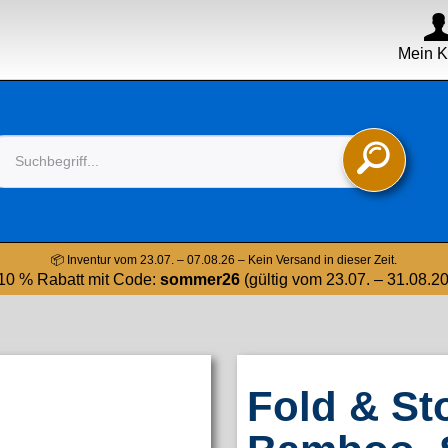
Mein K

📦 Inventur vom 23.07. – 07.08.26 – Kein Versand in dieser Zeit.
10 % Rabatt mit Code:
sommer26
(gültig vom 23.07. – 31.08.2
Fold & St