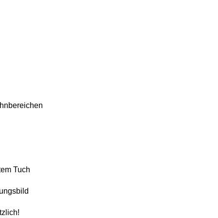
hnbereichen
htem Tuch
nungsbild
zlich!