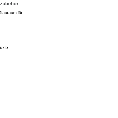
hzubehör
 Stauraum für:
n
ukte