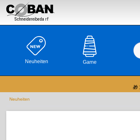

Neuheiten
Garne
🎁 
Neuheiten