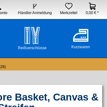


Händler Anmeldung
Merkzettel
0,00 € *
onto
Kurzwaren
Reißverschlüsse
026)
ore Basket, Canvas &