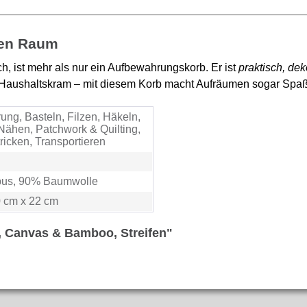
den Raum
lich, ist mehr als nur ein Aufbewahrungskorb. Er ist
praktisch, dek
er Haushaltskram – mit diesem Korb macht Aufräumen sogar Spaß
ng, Basteln, Filzen, Häkeln,
Nähen, Patchwork & Quilting,
tricken, Transportieren
us, 90% Baumwolle
0 cm x 22 cm
, Canvas & Bamboo, Streifen"