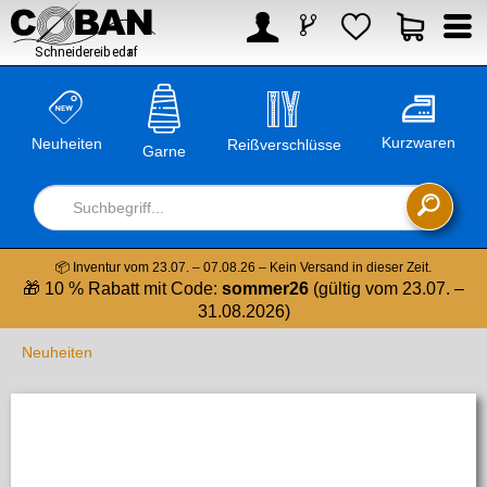



Kurzwaren
Neuheiten
Reißverschlüsse
Garne

📦 Inventur vom 23.07. – 07.08.26 – Kein Versand in dieser Zeit.
🎁 10 % Rabatt mit Code:
sommer26
(gültig vom 23.07. –
31.08.2026)
Neuheiten