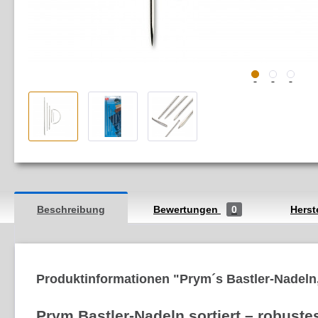
Beschreibung
Bewertungen
0
Herst
Produktinformationen "Prym´s Bastler-Nadeln
Prym Bastler-Nadeln sortiert – robuste