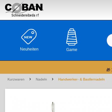

Neuheiten
Garne
🎁 
Kurzwaren
Nadeln
Handwerker- & Bastlernadeln