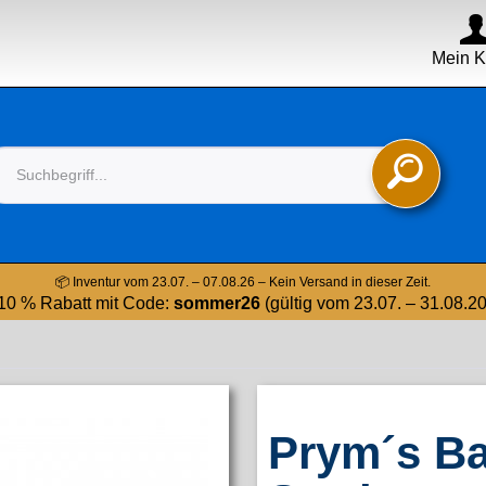
Mein K

📦 Inventur vom 23.07. – 07.08.26 – Kein Versand in dieser Zeit.
10 % Rabatt mit Code:
sommer26
(gültig vom 23.07. – 31.08.2
Prym´s Ba