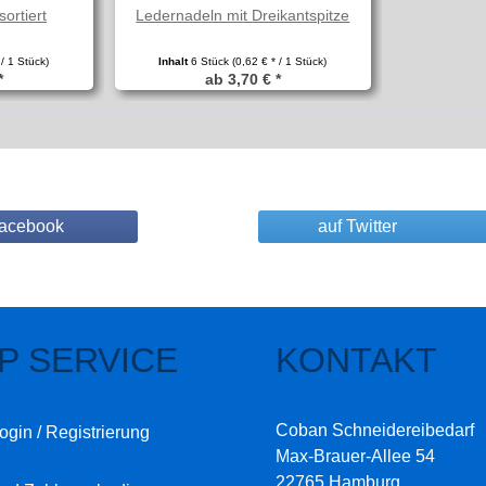
ortiert
Ledernadeln mit Dreikantspitze
 / 1 Stück)
Inhalt
6 Stück
(0,62 € * / 1 Stück)
*
ab 3,70 € *
Facebook
auf Twitter
P SERVICE
KONTAKT
Coban Schneidereibedarf
ogin / Registrierung
Max-Brauer-Allee 54
22765 Hamburg