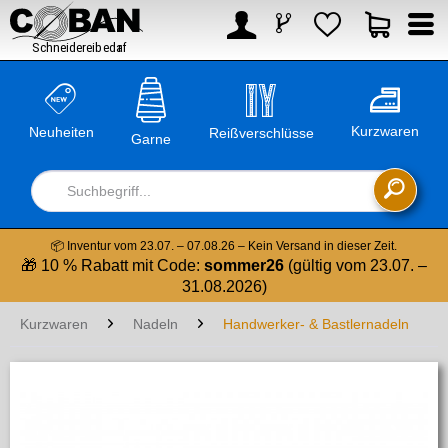



Kurzwaren
Neuheiten
Reißverschlüsse
Garne

📦 Inventur vom 23.07. – 07.08.26 – Kein Versand in dieser Zeit.
🎁 10 % Rabatt mit Code:
sommer26
(gültig vom 23.07. –
31.08.2026)
Kurzwaren
Nadeln
Handwerker- & Bastlernadeln