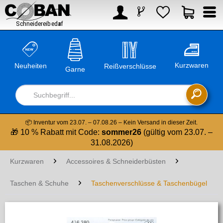



Kurzwaren
Neuheiten
Reißverschlüsse
Garne

📦 Inventur vom 23.07. – 07.08.26 – Kein Versand in dieser Zeit.
🎁 10 % Rabatt mit Code:
sommer26
(gültig vom 23.07. –
31.08.2026)
Kurzwaren
Accessoires & Schneiderbüsten
Taschen & Schuhe
Taschenverschlüsse & Taschenbügel