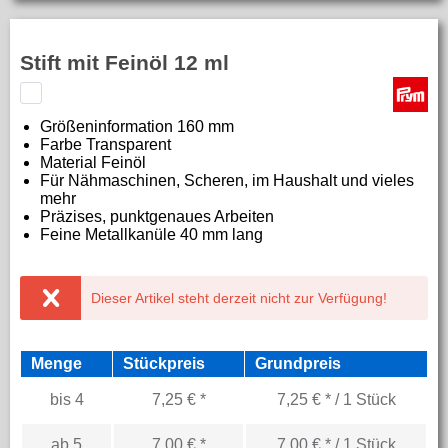
Stift mit Feinöl 12 ml
Größeninformation
160 mm
Farbe T
ransparent
Material
Feinöl
Für Nähmaschinen, Scheren, im Haushalt und vieles
mehr
Präzises, punktgenaues Arbeiten
Feine Metallkanüle 40 mm lang
Dieser Artikel steht derzeit nicht zur Verfügung!
Menge
Stückpreis
Grundpreis
bis
4
7,25 € *
7,25 € * / 1 Stück
ab
5
7,00 € *
7,00 € * / 1 Stück