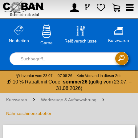



Kurzwaren
Neuheiten
Reißverschlüsse
Garne

📦 Inventur vom 23.07. – 07.08.26 – Kein Versand in dieser Zeit.
🎁 10 % Rabatt mit Code:
sommer26
(gültig vom 23.07. –
31.08.2026)
Kurzwaren
Werkzeuge & Aufbewahrung
Nähmaschinenzubehör