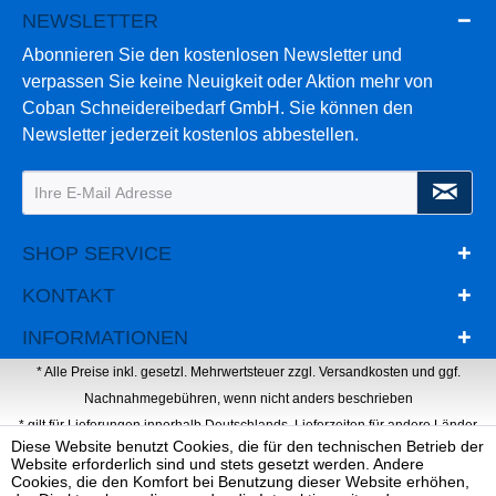
NEWSLETTER
Abonnieren Sie den kostenlosen Newsletter und
verpassen Sie keine Neuigkeit oder Aktion mehr von
Coban Schneidereibedarf GmbH. Sie können den
Newsletter jederzeit kostenlos abbestellen.
SHOP SERVICE
KONTAKT
INFORMATIONEN
* Alle Preise inkl. gesetzl. Mehrwertsteuer zzgl.
Versandkosten
und ggf.
Nachnahmegebühren, wenn nicht anders beschrieben
* gilt für Lieferungen innerhalb Deutschlands, Lieferzeiten für andere Länder
Diese Website benutzt Cookies, die für den technischen Betrieb der
entnehmen Sie bitte der Schaltfläche mit den Versandinformationen
Website erforderlich sind und stets gesetzt werden. Andere
Webdesign, Programmierung & Marketing von Ihrer Werbeagentur Dietz
Cookies, die den Komfort bei Benutzung dieser Website erhöhen,