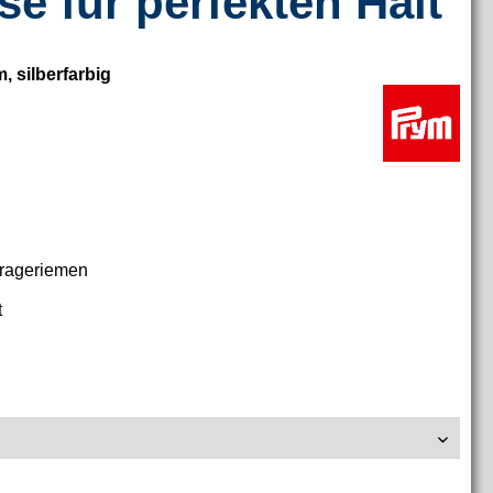
se für perfekten Halt
 silberfarbig
m
Trageriemen
t