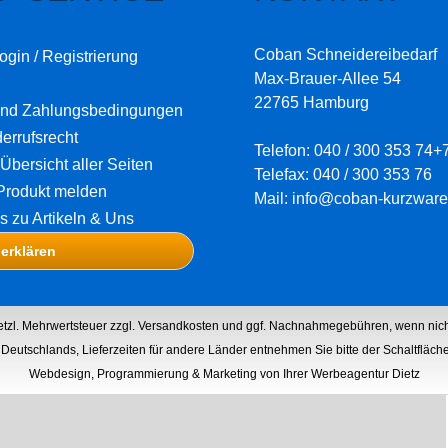
Coban Schneidereibedarf
ogin / Registrierung
Max-Brauer-Allee 54
22765 Hamburg
und Zahlungsbedingungen
errufsrecht
Telefon: 040 / 300 353 74+
Übersicht aller Seiten
Telefax: 040 / 300 353 76
Produkt melden
Mail: info@coban-kurzware
os zu Artikeln & Uns
 erklären
setzl. Mehrwertsteuer zzgl.
Versandkosten
und ggf. Nachnahmegebühren, wenn nich
lb Deutschlands, Lieferzeiten für andere Länder entnehmen Sie bitte der Schaltfläc
Webdesign, Programmierung & Marketing von Ihrer Werbeagentur Dietz