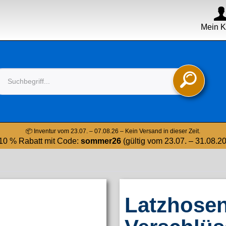
Mein K

📦 Inventur vom 23.07. – 07.08.26 – Kein Versand in dieser Zeit.
10 % Rabatt mit Code:
sommer26
(gültig vom 23.07. – 31.08.2
Latzhosen