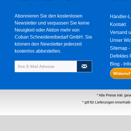
Abonnieren Sie den kostenlosen
Händler-L
Newsletter und verpassen Sie keine
Kontakt
Neuigkeit oder Aktion mehr von
Versand 
Coban Schneidereibedarf GmbH. Sie
Unser Wid
können den Newsletter jederzeit
Sitemap - 
kostenlos abbestellen.
Defektes 
Blog - Inf
Widerruf
* Alle Preise inkl. ge
* gilt für Lieferungen innerha