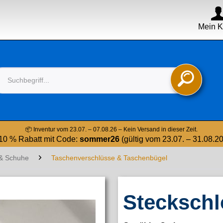
Mein K

📦 Inventur vom 23.07. – 07.08.26 – Kein Versand in dieser Zeit.
10 % Rabatt mit Code:
sommer26
(gültig vom 23.07. – 31.08.2
& Schuhe
Taschenverschlüsse & Taschenbügel
Steckschl