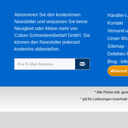
Abonnieren Sie den kostenlosen
Händler-L
Newsletter und verpassen Sie keine
Kontakt
Neuigkeit oder Aktion mehr von
Versand 
Coban Schneidereibedarf GmbH. Sie
Unser Wid
können den Newsletter jederzeit
Sitemap - 
kostenlos abbestellen.
Defektes 
Blog - Inf
Widerruf
* Alle Preise inkl. ge
* gilt für Lieferungen innerha