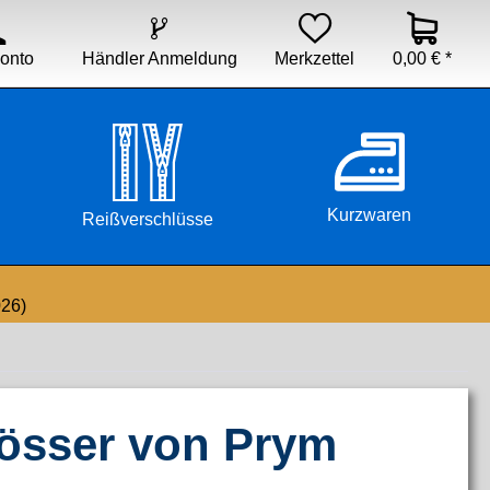


Händler Anmeldung
Merkzettel
0,00 € *
onto
Kurzwaren
Reißverschlüsse
026)
össer von Prym