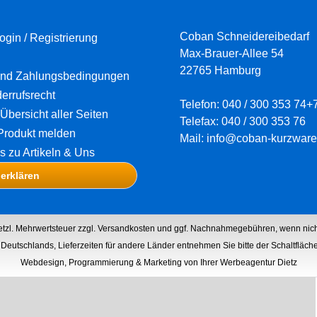
Coban Schneidereibedarf
ogin / Registrierung
Max-Brauer-Allee 54
22765 Hamburg
und Zahlungsbedingungen
errufsrecht
Telefon: 040 / 300 353 74+
Übersicht aller Seiten
Telefax: 040 / 300 353 76
Produkt melden
Mail: info@coban-kurzware
os zu Artikeln & Uns
 erklären
setzl. Mehrwertsteuer zzgl.
Versandkosten
und ggf. Nachnahmegebühren, wenn nich
lb Deutschlands, Lieferzeiten für andere Länder entnehmen Sie bitte der Schaltfläc
Webdesign, Programmierung & Marketing von Ihrer Werbeagentur Dietz