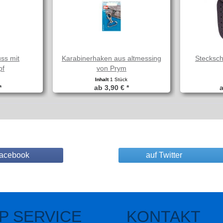
ss mit
Karabinerhaken aus altmessing
Stecksc
pf
von Prym
k
Inhalt
1 Stück
*
ab 3,90 € *
a
Facebook
auf Twitter
P SERVICE
KONTAKT