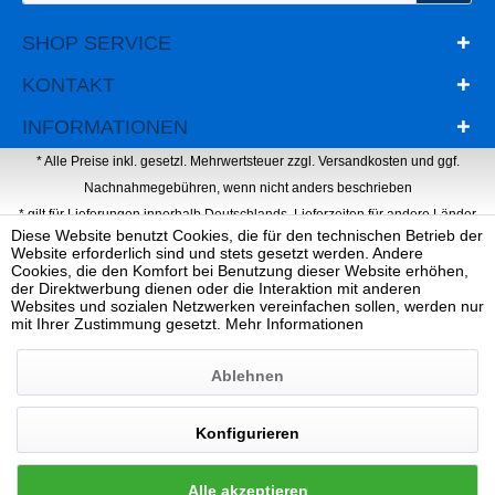
SHOP SERVICE
KONTAKT
INFORMATIONEN
* Alle Preise inkl. gesetzl. Mehrwertsteuer zzgl.
Versandkosten
und ggf.
Nachnahmegebühren, wenn nicht anders beschrieben
* gilt für Lieferungen innerhalb Deutschlands, Lieferzeiten für andere Länder
Diese Website benutzt Cookies, die für den technischen Betrieb der
entnehmen Sie bitte der Schaltfläche mit den Versandinformationen
Website erforderlich sind und stets gesetzt werden. Andere
Webdesign, Programmierung & Marketing von Ihrer Werbeagentur Dietz
Cookies, die den Komfort bei Benutzung dieser Website erhöhen,
der Direktwerbung dienen oder die Interaktion mit anderen
Websites und sozialen Netzwerken vereinfachen sollen, werden nur
mit Ihrer Zustimmung gesetzt.
Mehr Informationen
Ablehnen
Konfigurieren
Alle akzeptieren