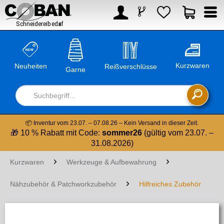



Kurzwaren
Neuheiten
Reißverschlüsse
Garne

📦 Inventur vom 23.07. – 07.08.26 – Kein Versand in dieser Zeit.
🎁 10 % Rabatt mit Code:
sommer26
(gültig vom 23.07. –
31.08.2026)
Kurzwaren
Werkzeuge & Aufbewahrung
Nähzubehör & Patchworkzubehör
Hilfreiches Zubehör