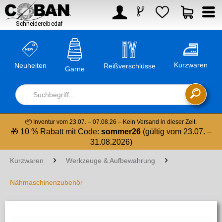



Kurzwaren
Neuheiten
Reißverschlüsse
Garne

📦 Inventur vom 23.07. – 07.08.26 – Kein Versand in dieser Zeit.
🎁 10 % Rabatt mit Code:
sommer26
(gültig vom 23.07. –
31.08.2026)
Kurzwaren
Werkzeuge & Aufbewahrung
Nähmaschinenzubehör