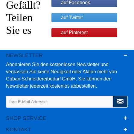
Gefällt?
auf Facebook
Teilen
auf Twitter
Sie es
auf Pinterest
NEWSLETTER
Abonnieren Sie den kostenlosen Newsletter und
verpassen Sie keine Neuigkeit oder Aktion mehr von
Coban Schneidereibedarf GmbH. Sie können den
Newsletter jederzeit kostenlos abbestellen.
SHOP SERVICE
KONTAKT