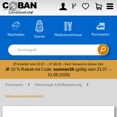



Kurzwaren
Neuheiten
Reißverschlüsse
Garne

📦 Inventur vom 23.07. – 07.08.26 – Kein Versand in dieser Zeit.
🎁 10 % Rabatt mit Code:
sommer26
(gültig vom 23.07. –
31.08.2026)
Kurzwaren
Werkzeuge & Aufbewahrung
Nähmaschinenzubehör